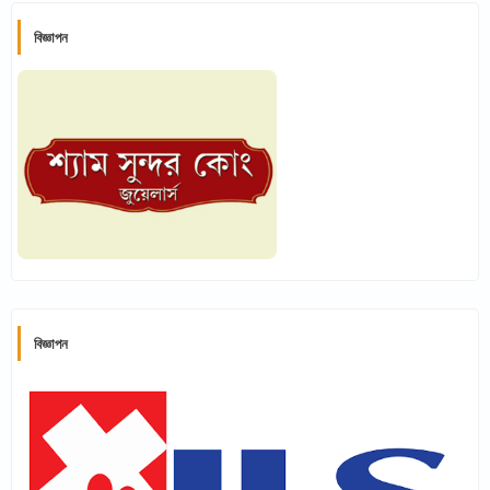
বিজ্ঞাপন
বিজ্ঞাপন