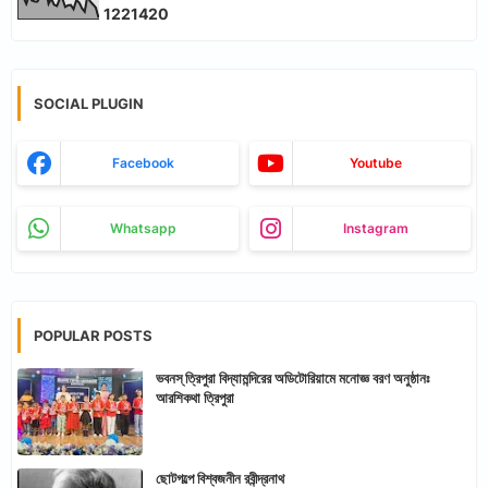
1
2
2
1
4
2
0
SOCIAL PLUGIN
Facebook
Youtube
Whatsapp
Instagram
POPULAR POSTS
ভবনস্ ত্রিপুরা বিদ্যামন্দিরের অডিটোরিয়ামে মনোজ্ঞ বরণ অনুষ্ঠানঃ
আরশিকথা ত্রিপুরা
ছোটগল্পে বিশ্বজনীন রবীন্দ্রনাথ