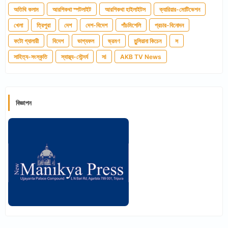
অতিথি কলাম
আরশিকথা স্পটলাইট
আরশিকথা হাইলাইটস
ক্যারিয়ার-মোটিভেশন
খেলা
ত্রিপুরা
দেশ
দেশ-বিদেশ
পাঁচমিশেলি
প্রচার-বিনোদন
ফটো গ্যালারী
বিদেশ
ভাগ্যফল
ভ্রমণ
মুন্সিয়ানা কিচেন
স
সাহিত্য-সংস্কৃতি
স্বাস্থ্য-সৌন্দর্য
সl
AKB TV News
বিজ্ঞাপন