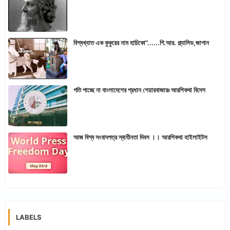
বিশ্বখ্যাত এক কুকুরের নাম হাচিকো"......পি.আর. প্ল্যাসিড,জাপান
গতি পাচ্ছে না বাংলাদেশের প্রধান শেয়ারবাজারঃ আরশিকথা বিদেশ
আজ বিশ্ব সংবাদপত্র স্বাধীনতা দিবস ।। আরশিকথা হাইলাইটস
LABELS