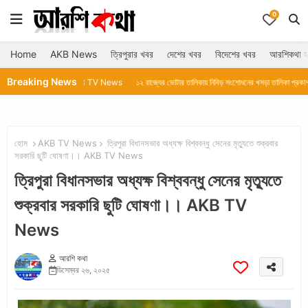
0
Home
AKB News
ত্রিপুরার খবর
দেশের খবর
বিদেশের খবর
আরশিকথা হ
Breaking News
।।AKB TV News
১২ রাজ্যের ভোটার তালিকায় নিবিড় সংশোধনের খসড়া তালিকা প্রকাশ করল নির্বাচন কমিশ
হোম
AKB TV News
ত্রিপুরা বিধানসভার অধ্যক্ষ বিশ্ববন্ধু সেনের মৃত্যুতে শুক্রবার
সরকারি ছুটি ঘোষণা।। AKB TV News
ত্রিপুরা বিধানসভার অধ্যক্ষ বিশ্ববন্ধু সেনের মৃত্যুতে
শুক্রবার সরকারি ছুটি ঘোষণা।। AKB TV
News
আরশি কথা
ডিসেম্বর ২৬, ২০২৫