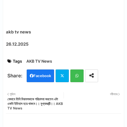
akb tv news
26.12.2025
Tags
AKB TV News
Facebook
Twi
Wh
পূর্বতন
নবীনতর
যেভাবে তিনি বিধানসভাকে পরিচালনা করতেন এটা
tter
ats
একটা ইতিহাস হয়ে থাকবে।। মুখ্যমন্ত্রী।। AKB
TV News
app