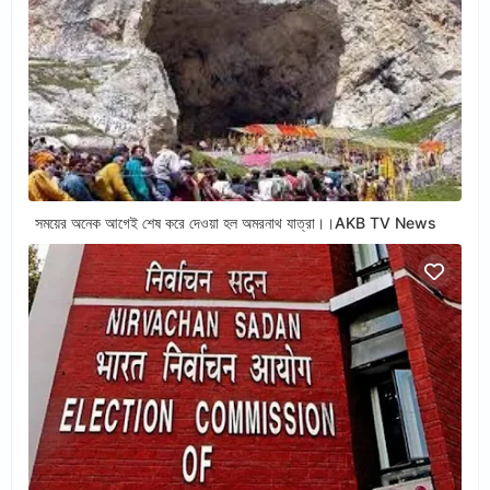
সময়ের অনেক আগেই শেষ করে দেওয়া হল অমরনাথ যাত্রা।।AKB TV News