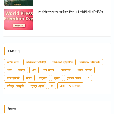
আজ বিশ্ব সংবাদপত্র স্বাধীনতা দিবস ।। আরশিকথা হাইলাইটস
LABELS
অতিথি কলাম
আরশিকথা স্পটলাইট
আরশিকথা হাইলাইটস
ক্যারিয়ার-মোটিভেশন
খেলা
ত্রিপুরা
দেশ
দেশ-বিদেশ
পাঁচমিশেলি
প্রচার-বিনোদন
ফটো গ্যালারী
বিদেশ
ভাগ্যফল
ভ্রমণ
মুন্সিয়ানা কিচেন
স
সাহিত্য-সংস্কৃতি
স্বাস্থ্য-সৌন্দর্য
সl
AKB TV News
বিজ্ঞাপন