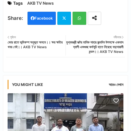
Tags
AKB TV News
Facebook
Twi
Wh
পূর্বতন
নবীনতর
ভোর রাতে ভূমিকম্প অনুভূত অসমে।। ক্ষয় ক্ষতির
মুখ্যমন্ত্রী ডক্টর মানিক সাহার জন্মদিন উপলক্ষে একমাস
tter
ats
খবর নেই।। AKB TV News
ব্যাপী একগুচ্ছ কর্মসূচি হাতে নিয়েছে বড়দোয়ালী
মন্ডল।। AKB TV News
app
YOU MIGHT LIKE
আরও দেখান