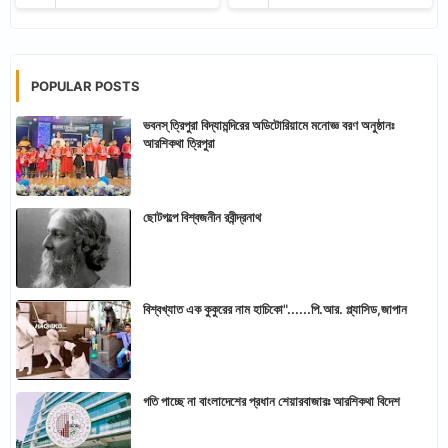
POPULAR POSTS
ভবনস্ ত্রিপুরা বিদ্যামন্দিরের অডিটোরিয়ামে মনোজ্ঞ বরণ অনুষ্ঠানঃ
আরশিকথা ত্রিপুরা
ছোটগল্পে বিশ্বজনীন রবীন্দ্রনাথ
বিশ্বখ্যাত এক কুকুরের নাম হাচিকো"......পি.আর. প্ল্যাসিড,জাপান
গতি পাচ্ছে না বাংলাদেশের প্রধান শেয়ারবাজারঃ আরশিকথা বিদেশ