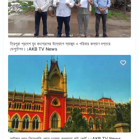
ত্রিপুরা প্রদেশ যুব কংগ্রেসের উদ্যোগে স্বাস্থ্য ও পরিবার কল্যাণ দপ্তরে
ডেপুটেশন।।AKB TV News
আটজন নতুন বিচারপতি পেতে চলেছে কলকাতা হাই কোর্ট।।AKB TV News