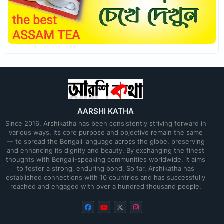
AARSHI KATHA
Since 2016, Arshikatha has been consistently striving forward in
various ways. Its core purpose and objective remain the same
— to spread the Bengali language across the globe, preserving
and enhancing its dignity and beauty. By exchanging the finest
thoughts with Bengali-speaking communities worldwide, it aims
to foster a strong, enduring bond. So far, Arshikatha has
established connections with 10 countries and has successfully
reached and engaged with over a hundred thousand people.