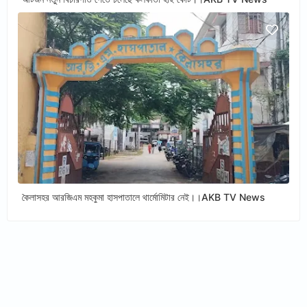
কৈলাসহর আরজিএম মহকুমা হাসপাতালে থার্মোমিটার নেই।।AKB TV News