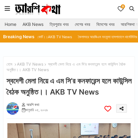
0
Home
AKB News
ত্রিপুরার খবর
দেশের খবর
বিদেশের খবর
আরশিকথা হ
Breaking News
কাতা হাই কোর্ট।।AKB TV News
কৈলাসহর আরজিএম মহকুমা হাসপাতালে থার্মোমিটার নেই।।AKB TV N
হোম
AKB TV News
স্বদেশী মেলা নিয়ে এ এম সি’র কনফারেন্স হলে কাউন্সিল বৈঠক
অনুষ্ঠিত।। AKB TV News
স্বদেশী মেলা নিয়ে এ এম সি’র কনফারেন্স হলে কাউন্সিল
বৈঠক অনুষ্ঠিত।। AKB TV News
আরশি কথা
জানুয়ারি ০৫, ২০২৬