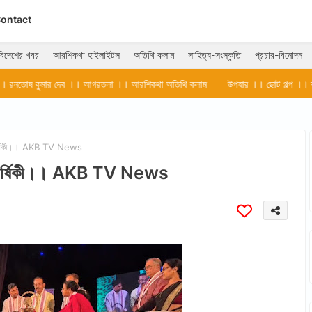
ontact
বিদেশের খবর
আরশিকথা হাইলাইটস
অতিথি কলাম
সাহিত্য-সংস্কৃতি
প্রচার-বিনোদন
ব ।। আগরতলা ।। আরশিকথা অতিথি কলাম
উপহার ।। ছোট গল্প ।। ক্যামেলিয়া ভট্টাচার্য
বার্ষিকী।। AKB TV News
্মবার্ষিকী।। AKB TV News