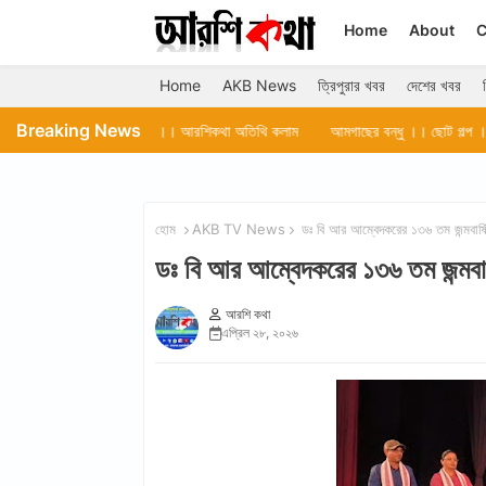
Home
About
C
Home
AKB News
ত্রিপুরার খবর
দেশের খবর
Breaking News
 আগরতলা ।। আরশিকথা অতিথি কলাম
আমগাছের বন্ধু ।। ছোট গল্প ।। রনতোষ কুমার দে
হোম
AKB TV News
ডঃ বি আর আম্বেদকরের ১৩৬ তম জন্ম
ডঃ বি আর আম্বেদকরের ১৩৬ তম জন
আরশি কথা
এপ্রিল ২৮, ২০২৬