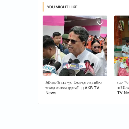
YOU MIGHT LIKE
ঐতিহ্যবাহী কের পূজা উপলক্ষ্যে রাজ্যবাসীকে
সন্ত শির
শুভেচ্ছা জানালেন মুখ্যমন্ত্রী।।AKB TV
বার্ষিকী
News
TV N