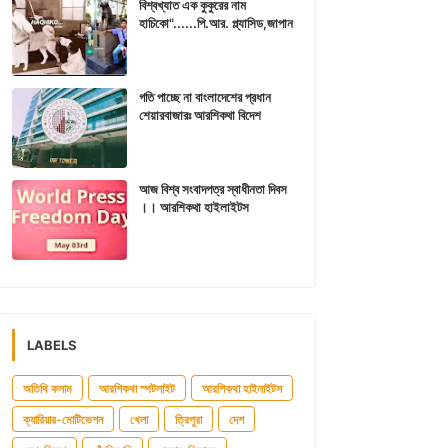
বিশ্বখ্যাত এক কুকুরের নাম
হাচিকো"......পি.আর. প্ল্যাসিড,জাপান
গতি পাচ্ছে না বাংলাদেশের প্রধান
শেয়ারবাজারঃ আরশিকথা বিদেশ
আজ বিশ্ব সংবাদপত্র স্বাধীনতা দিবস
।। আরশিকথা হাইলাইটস
LABELS
অতিথি কলাম
আরশিকথা স্পটলাইট
আরশিকথা হাইলাইটস
ক্যারিয়ার-মোটিভেশন
খেলা
ত্রিপুরা
দেশ