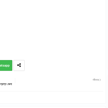
atsapp
নবীনতর
বপ্রাপ্ত জেলা