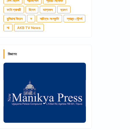
দেশ-বিদেশ
পাঁচমিশেলি
প্রচার-বিনোদন
ফটো গ্যালারী
বিদেশ
ভাগ্যফল
ভ্রমণ
মুন্সিয়ানা কিচেন
স
সাহিত্য-সংস্কৃতি
স্বাস্থ্য-সৌন্দর্য
সl
AKB TV News
বিজ্ঞাপন