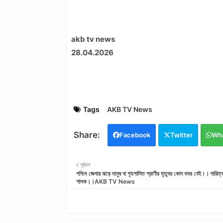
akb tv news
28.04.2026
Tags
AKB TV News
Facebook
Twitter
Wh
পূর্বতন
পশ্চিম জেলায় ঝড়ে মানুষ বা গৃহপালিত প্রাণীর মৃত্যুর কোন খবর নেই।। দায়িত্
শাসক।।AKB TV News