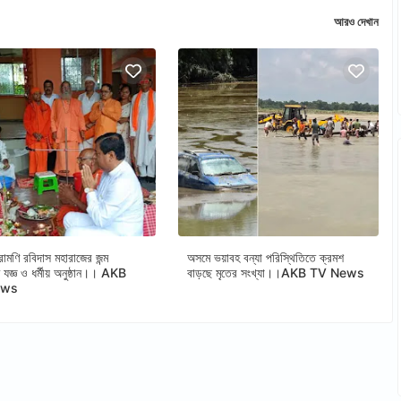
আরও দেখান
োমণি রবিদাস মহারাজের জন্ম
অসমে ভয়াবহ বন্যা পরিস্থিতিতে ক্রমশ
তে যজ্ঞ ও ধর্মীয় অনুষ্ঠান।। AKB
বাড়ছে মৃতের সংখ্যা।।AKB TV News
ews