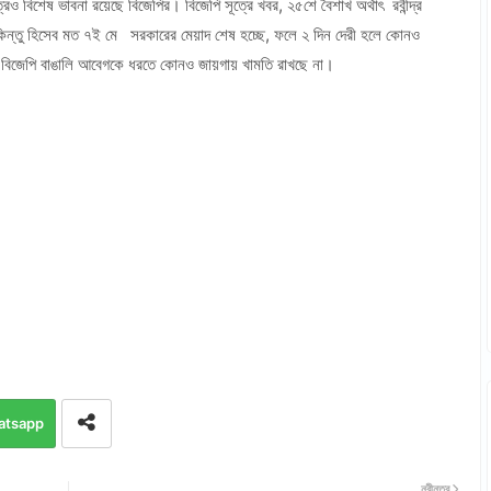
েও বিশেষ ভাবনা রয়েছে বিজেপির। বিজেপি সূত্রে খবর, ২৫শে বৈশাখ অর্থাৎ রবীন্দ্র
িন্তু হিসেব মত ৭ই মে সরকারের মেয়াদ শেষ হচ্ছে, ফলে ২ দিন দেরী হলে কোনও
য়ে বিজেপি বাঙালি আবেগকে ধরতে কোনও জায়গায় খামতি রাখছে না।
atsapp
নবীনতর