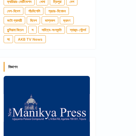
ক্যারিয়ার-মোটিভেশন
খেলা
ত্রিপুরা
দেশ
দেশ-বিদেশ
পাঁচমিশেলি
প্রচার-বিনোদন
ফটো গ্যালারী
বিদেশ
ভাগ্যফল
ভ্রমণ
মুন্সিয়ানা কিচেন
স
সাহিত্য-সংস্কৃতি
স্বাস্থ্য-সৌন্দর্য
সl
AKB TV News
বিজ্ঞাপন