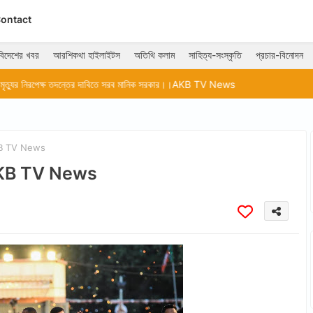
ontact
বিদেশের খবর
আরশিকথা হাইলাইটস
অতিথি কলাম
সাহিত্য-সংস্কৃতি
প্রচার-বিনোদন
দন্তের দাবিতে সরব মানিক সরকার।।AKB TV News
।। AKB TV News
রী।। AKB TV News