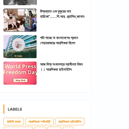
বিশ্বখ্যাত এক কুকুরের নাম
হাচিকো"......পি.আর. প্ল্যাসিড,জাপান
গতি পাচ্ছে না বাংলাদেশের প্রধান
শেয়ারবাজারঃ আরশিকথা বিদেশ
আজ বিশ্ব সংবাদপত্র স্বাধীনতা দিবস
।। আরশিকথা হাইলাইটস
LABELS
অতিথি কলাম
আরশিকথা স্পটলাইট
আরশিকথা হাইলাইটস