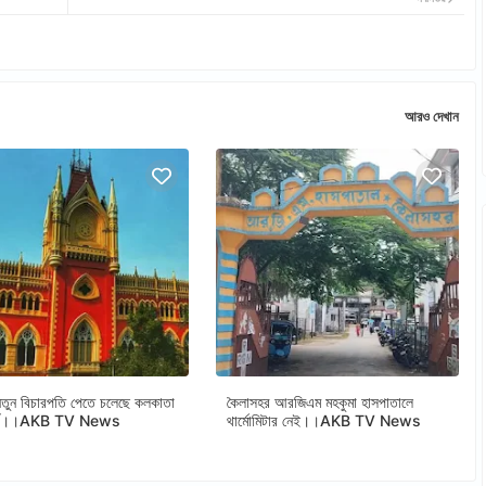
আরও দেখান
ুন বিচারপতি পেতে চলেছে কলকাতা
কৈলাসহর আরজিএম মহকুমা হাসপাতালে
োর্ট।।AKB TV News
থার্মোমিটার নেই।।AKB TV News