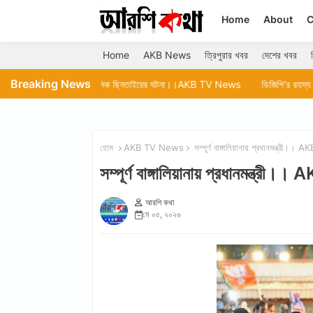
Home
About
C
Home
AKB News
ত্রিপুরার খবর
দেশের খবর
Breaking News
রে দুঃসাহসিক ছিনতাইয়ের ঘটনা।।AKB TV News
ডিজিপি'র রহস্য মৃত্যুর নিরপেক্ষ ত
হোম
AKB TV News
সম্পূর্ণ বাঙ্গালিয়ানায় প্রধানমন্ত্রী
সম্পূর্ণ বাঙ্গালিয়ানায় প্রধানমন্ত্
আরশি কথা
মে ০৫, ২০২৬