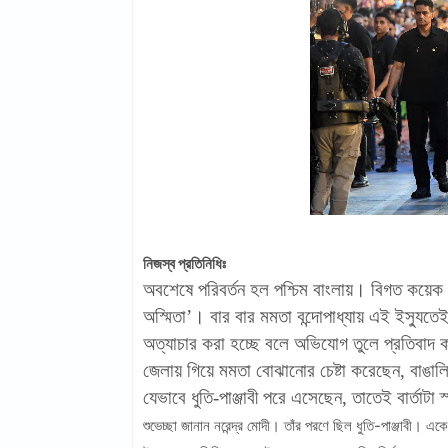
নিজস্ব প্রতিনিধিঃ
অবশেষে পরিবর্তন হল পশ্চিম বাংলায়। বিগত কয়েক ম
অস্মিতা’। বার বার মমতা বন্দোপাধ্যায় এই ইস্যুত
অত্যাচার করা হচ্ছে বলে অভিযোগ তুলে প্রতিবাদ ক
জেলায় গিয়ে মমতা বোঝানোর চেষ্টা করেছেন, বাঙালি
যেভাবে ধুতি-পাঞ্জাবী পরে এসেছেন, তাতেই বার্তাটা 
শুভেচ্ছা জানান নরেন্দ্র মোদী। তাঁর পরণে ছিল ধুতি-পাঞ্জাবী। এ