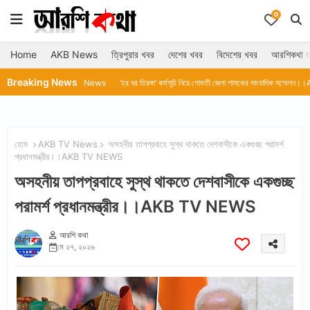
0
Home
AKB News
ত্রিপুরার খবর
দেশের খবর
বিদেশের খবর
আরশিকথা হ
Breaking News
।AKB TV News
‘হর ঘর তিরঙ্গা’ কর্মসূচি নিয়ে গোমতী জেলা শাসকের সাংবাদিক সম্মেলন।।AKB TV News
ত
হোম
AKB TV News
অসহনীয় তাপপ্রবাহে সুস্থ থাকতে দেশবাসীকে একগুচ্ছ পরামর্শ
প্রধানমন্ত্রীর।।AKB TV NEWS
অসহনীয় তাপপ্রবাহে সুস্থ থাকতে দেশবাসীকে একগুচ্ছ
পরামর্শ প্রধানমন্ত্রীর।।AKB TV NEWS
আরশি কথা
মে ২৭, ২০২৬