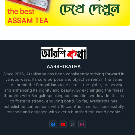
AARSHI KATHA
Since 2016, Arshikatha has been consistently striving forward in
various ways. Its core purpose and objective remain the same
— to spread the Bengali language across the globe, preserving
and enhancing its dignity and beauty. By exchanging the finest
thoughts with Bengali-speaking communities worldwide, it aims
to foster a strong, enduring bond. So far, Arshikatha has
established connections with 10 countries and has successfully
reached and engaged with over a hundred thousand people.