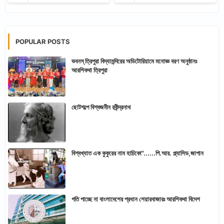
POPULAR POSTS
ভবনস্ ত্রিপুরা বিদ্যামন্দিরের অডিটোরিয়ামে মনোজ্ঞ বরণ অনুষ্ঠানঃ
আরশিকথা ত্রিপুরা
ছোটগল্পে বিশ্বজনীন রবীন্দ্রনাথ
বিশ্বখ্যাত এক কুকুরের নাম হাচিকো"......পি.আর. প্ল্যাসিড,জাপান
গতি পাচ্ছে না বাংলাদেশের প্রধান শেয়ারবাজারঃ আরশিকথা বিদেশ