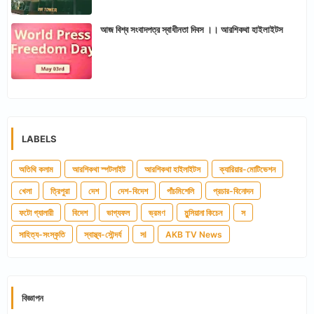
আজ বিশ্ব সংবাদপত্র স্বাধীনতা দিবস ।। আরশিকথা হাইলাইটস
LABELS
অতিথি কলাম
আরশিকথা স্পটলাইট
আরশিকথা হাইলাইটস
ক্যারিয়ার-মোটিভেশন
খেলা
ত্রিপুরা
দেশ
দেশ-বিদেশ
পাঁচমিশেলি
প্রচার-বিনোদন
ফটো গ্যালারী
বিদেশ
ভাগ্যফল
ভ্রমণ
মুন্সিয়ানা কিচেন
স
সাহিত্য-সংস্কৃতি
স্বাস্থ্য-সৌন্দর্য
সl
AKB TV News
বিজ্ঞাপন