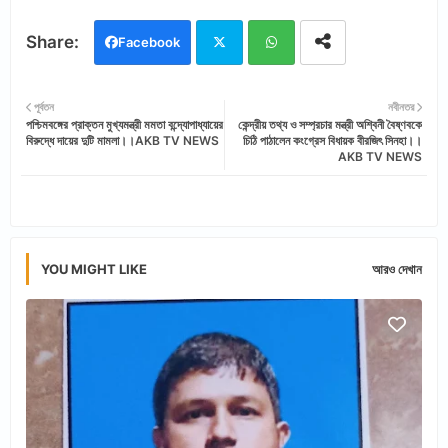
Facebook
Twi
Wh
পূর্বতন
নবীনতর
পশ্চিমবঙ্গের প্রাক্তন মুখ্যমন্ত্রী মমতা বন্দ্যোপাধ্যায়ের
কেন্দ্রীয় তথ্য ও সম্প্রচার মন্ত্রী অশ্বিনী বৈষ্ণবকে
tter
ats
বিরুদ্ধে দায়ের দুটি মামলা।।AKB TV NEWS
চিঠি পাঠালেন কংগ্রেস বিধায়ক বীরজিৎ সিনহা।।
AKB TV NEWS
app
YOU MIGHT LIKE
আরও দেখান