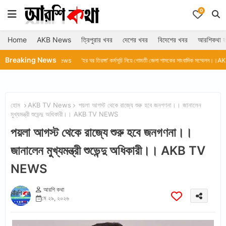
0
Home
AKB News
ত্রিপুরার খবর
দেশের খবর
বিদেশের খবর
আরশিকথা হ
Breaking News
B TV News
‘হর ঘর তিরঙ্গা’ কর্মসূচি নিয়ে গোমতী জেলা শাসকের সাংবাদিক সম্মেলন।।AKB TV News
ত্রি
হোম
AKB TV News
পয়লা আগস্ট থেকে রাজ্যে শুরু হবে জনগণনা।। জানালেন
মুখ্যমন্ত্রী শুভেন্দু অধিকারী।। AKB TV NEWS
পয়লা আগস্ট থেকে রাজ্যে শুরু হবে জনগণনা।।
জানালেন মুখ্যমন্ত্রী শুভেন্দু অধিকারী।। AKB TV
NEWS
আরশি কথা
মে ২৯, ২০২৬