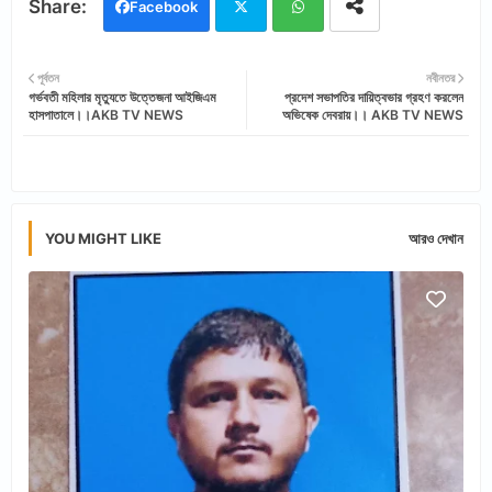
Facebook
Twi
Wh
পূর্বতন
নবীনতর
গর্ভবতী মহিলার মৃত্যুতে উত্তেজনা আইজিএম
প্রদেশ সভাপতির দায়িত্বভার গ্রহণ করলেন
tter
ats
হাসপাতালে।।AKB TV NEWS
অভিষেক দেবরায়।। AKB TV NEWS
app
YOU MIGHT LIKE
আরও দেখান