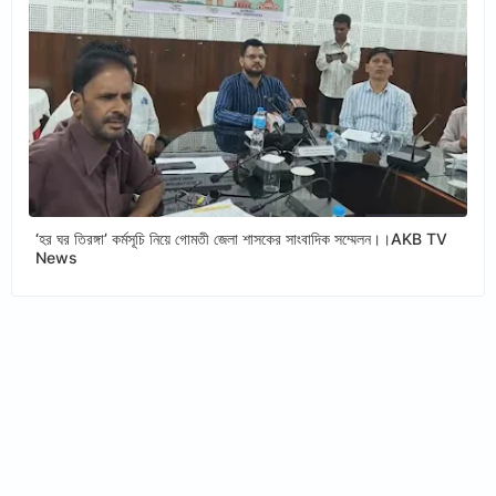
‘হর ঘর তিরঙ্গা’ কর্মসূচি নিয়ে গোমতী জেলা শাসকের সাংবাদিক সম্মেলন।।AKB TV
News