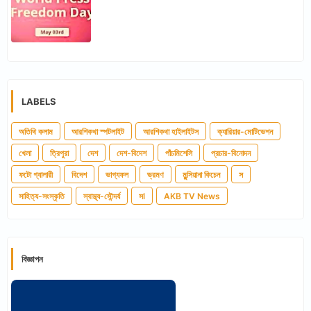
LABELS
অতিথি কলাম
আরশিকথা স্পটলাইট
আরশিকথা হাইলাইটস
ক্যারিয়ার-মোটিভেশন
খেলা
ত্রিপুরা
দেশ
দেশ-বিদেশ
পাঁচমিশেলি
প্রচার-বিনোদন
ফটো গ্যালারী
বিদেশ
ভাগ্যফল
ভ্রমণ
মুন্সিয়ানা কিচেন
স
সাহিত্য-সংস্কৃতি
স্বাস্থ্য-সৌন্দর্য
সl
AKB TV News
বিজ্ঞাপন