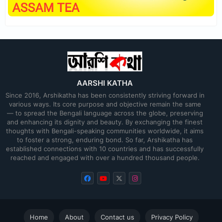
AARSHI KATHA
Since 2016, Arshikatha has been consistently striving forward in
various ways. Its core purpose and objective remain the same
— to spread the Bengali language across the globe, preserving
and enhancing its dignity and beauty. By exchanging the finest
thoughts with Bengali-speaking communities worldwide, it aims
to foster a strong, enduring bond. So far, Arshikatha has
established connections with 10 countries and has successfully
reached and engaged with over a hundred thousand people.
Home
About
Contact us
Privacy Policy