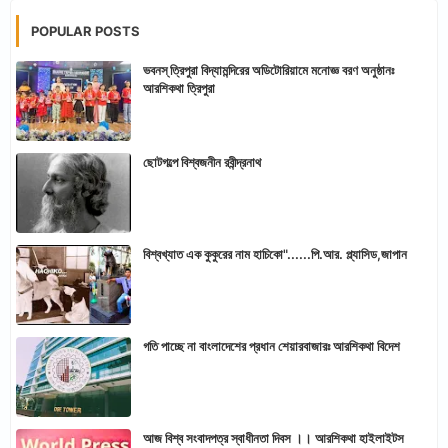
POPULAR POSTS
ভবনস্ ত্রিপুরা বিদ্যামন্দিরের অডিটোরিয়ামে মনোজ্ঞ বরণ অনুষ্ঠানঃ
আরশিকথা ত্রিপুরা
ছোটগল্পে বিশ্বজনীন রবীন্দ্রনাথ
বিশ্বখ্যাত এক কুকুরের নাম হাচিকো"......পি.আর. প্ল্যাসিড,জাপান
গতি পাচ্ছে না বাংলাদেশের প্রধান শেয়ারবাজারঃ আরশিকথা বিদেশ
আজ বিশ্ব সংবাদপত্র স্বাধীনতা দিবস ।। আরশিকথা হাইলাইটস