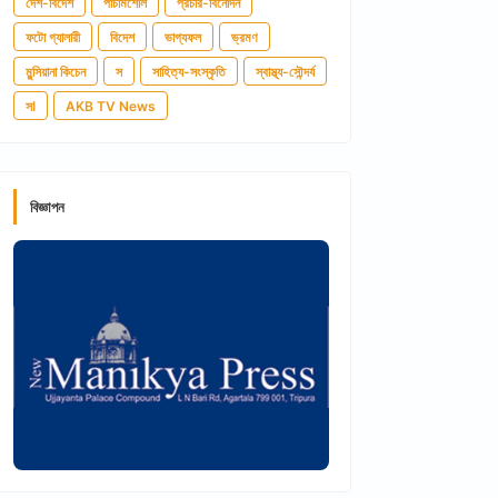
দেশ-বিদেশ
পাঁচমিশেলি
প্রচার-বিনোদন
ফটো গ্যালারী
বিদেশ
ভাগ্যফল
ভ্রমণ
মুন্সিয়ানা কিচেন
স
সাহিত্য-সংস্কৃতি
স্বাস্থ্য-সৌন্দর্য
সl
AKB TV News
বিজ্ঞাপন