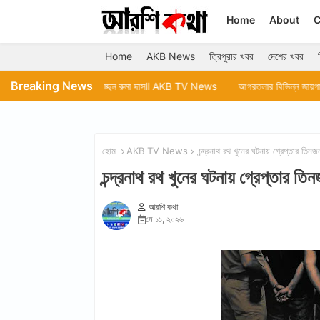
Home
About
C
Home
AKB News
ত্রিপুরার খবর
দেশের খবর
Breaking News
় দিন কাটাচ্ছেন রুমা দাসll AKB TV News
আগরতলার বিভিন্ন জায়গা পরিদর্শন করেন মেয়
হোম
AKB TV News
চন্দ্রনাথ রথ খুনের ঘটনায় গ্রেপ্তার
চন্দ্রনাথ রথ খুনের ঘটনায় গ্রেপ্ত
আরশি কথা
মে ১১, ২০২৬