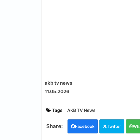
akb tv news
11.05.2026
Tags
AKB TV News
Facebook
Twitter
Wh