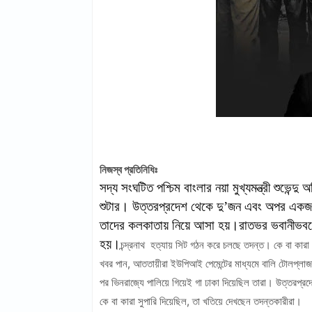
নিজস্ব প্রতিনিধিঃ
সদ্য সংঘটিত পশ্চিম বাংলার নয়া মুখ্যমন্ত্রী শুভেন্দ
শুটার। উত্তরপ্রদেশ থেকে দু’জন এবং অপর একজনক
তাদের কলকাতায় নিয়ে আসা হয়।রাতভর ভবানীভবন
হয়।
চন্দ্রনাথ হত্যায় সিট গঠন করে চলছে তদন্ত। কে বা কারা
খবর পান, আততায়ীরা ইউপিআই পেমেন্টের মাধ্যমে বালি টোলপ্লাজ
পর ভিনরাজ্যে পালিয়ে গিয়েই গা ঢাকা দিয়েছিল তারা। উত্তরপ্রদে
কে বা কারা সুপারি দিয়েছিল, তা খতিয়ে দেখছেন তদন্তকারীরা।