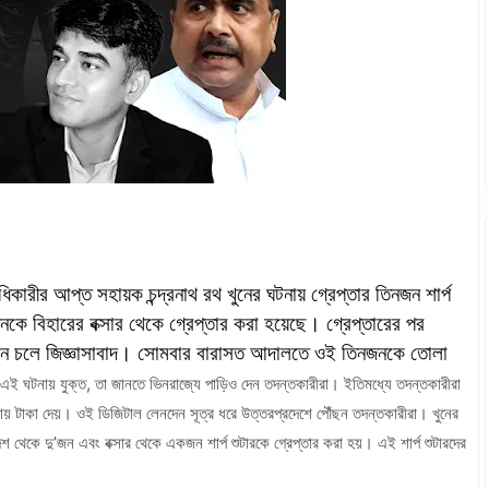
ু অধিকারীর আপ্ত সহায়ক চন্দ্রনাথ রথ খুনের ঘটনায় গ্রেপ্তার তিনজন শার্প
ে বিহারের বক্সার থেকে গ্রেপ্তার করা হয়েছে। গ্রেপ্তারের পর
ে চলে জিজ্ঞাসাবাদ। সোমবার বারাসত আদালতে ওই তিনজনকে তোলা
 এই ঘটনায় যুক্ত, তা জানতে ভিনরাজ্যে পাড়িও দেন তদন্তকারীরা। ইতিমধ্যে তদন্তকারীরা
ায় টাকা দেয়। ওই ডিজিটাল লেনদেন সূত্র ধরে উত্তরপ্রদেশে পৌঁছন তদন্তকারীরা। খুনের
শ থেকে দু’জন এবং বক্সার থেকে একজন শার্প শুটারকে গ্রেপ্তার করা হয়। এই শার্প শুটারদের