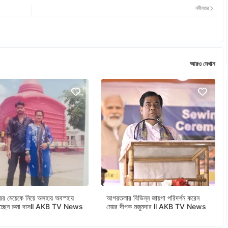
নবীনতর
আরও দেখান
ের মেয়েকে নিয়ে অসহায় অবস্হায়
আগরতলার বিভিন্ন জায়গা পরিদর্শন করেন
াচ্ছেন রুমা দাসll AKB TV News
মেয়র দীপক মজুমদার ll AKB TV News