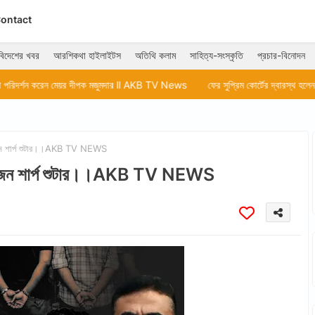
ontact
বিদেশের খবর
আরশিকথা হাইলাইটস
অতিথি কলাম
সাহিত্য-সংস্কৃতি
প্রচার-বিনোদন
র দীপক মজুমদার ll AKB TV News
ফের সুপ্রিম কোর্টের দ্বারস্থ হলেন সাংসদ অভিষেক বন্
 তিনজন শার্প শুটার।।AKB TV NEWS
ার তিনজন শার্প শুটার।।AKB TV NEWS