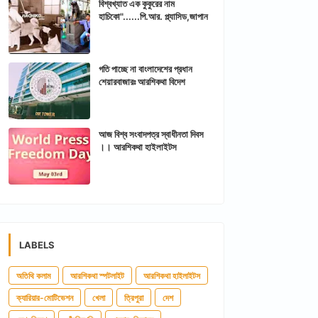
বিশ্বখ্যাত এক কুকুরের নাম
হাচিকো"......পি.আর. প্ল্যাসিড,জাপান
গতি পাচ্ছে না বাংলাদেশের প্রধান
শেয়ারবাজারঃ আরশিকথা বিদেশ
আজ বিশ্ব সংবাদপত্র স্বাধীনতা দিবস
।। আরশিকথা হাইলাইটস
LABELS
অতিথি কলাম
আরশিকথা স্পটলাইট
আরশিকথা হাইলাইটস
ক্যারিয়ার-মোটিভেশন
খেলা
ত্রিপুরা
দেশ