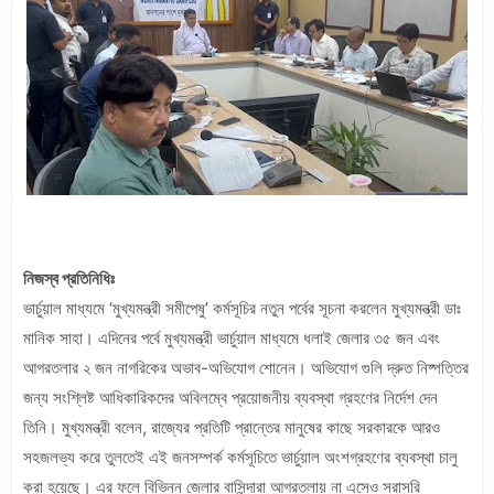
নিজস্ব প্রতিনিধিঃ
ভার্চুয়াল মাধ্যমে ‘মুখ্যমন্ত্রী সমীপেষু’ কর্মসূচির নতুন পর্বের সূচনা করলেন মুখ্যমন্ত্রী ডাঃ
মানিক সাহা। এদিনের পর্বে মুখ্যমন্ত্রী ভার্চুয়াল মাধ্যমে ধলাই জেলার ৩৫ জন এবং
আগরতলার ২ জন নাগরিকের অভাব-অভিযোগ শোনেন। অভিযোগ গুলি দ্রুত নিষ্পত্তির
জন্য সংশ্লিষ্ট আধিকারিকদের অবিলম্বে প্রয়োজনীয় ব্যবস্থা গ্রহণের নির্দেশ দেন
তিনি। মুখ্যমন্ত্রী বলেন, রাজ্যের প্রতিটি প্রান্তের মানুষের কাছে সরকারকে আরও
সহজলভ্য করে তুলতেই এই জনসম্পর্ক কর্মসূচিতে ভার্চুয়াল অংশগ্রহণের ব্যবস্থা চালু
করা হয়েছে। এর ফলে বিভিন্ন জেলার বাসিন্দারা আগরতলায় না এসেও সরাসরি