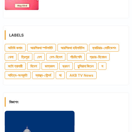
LABELS
অতিথি কলাম
আরশিকথা স্পটলাইট
আরশিকথা হাইলাইটস
ক্যারিয়ার-মোটিভেশন
খেলা
ত্রিপুরা
দেশ
দেশ-বিদেশ
পাঁচমিশেলি
প্রচার-বিনোদন
ফটো গ্যালারী
বিদেশ
ভাগ্যফল
ভ্রমণ
মুন্সিয়ানা কিচেন
স
সাহিত্য-সংস্কৃতি
স্বাস্থ্য-সৌন্দর্য
সl
AKB TV News
বিজ্ঞাপন