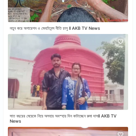
নতুন করে অপারেশন ও মেনটেনেন্স নীতি চালু ll AKB TV News
সাত বছরের মেয়েকে নিয়ে অসহায় অবস্হায় দিন কাটাচ্ছেন রুমা দাসll AKB TV
News