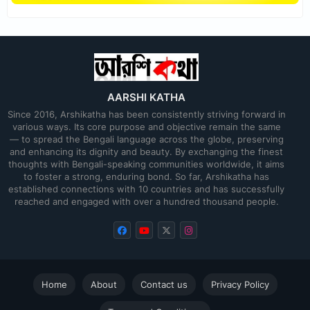
AARSHI KATHA
Since 2016, Arshikatha has been consistently striving forward in
various ways. Its core purpose and objective remain the same
— to spread the Bengali language across the globe, preserving
and enhancing its dignity and beauty. By exchanging the finest
thoughts with Bengali-speaking communities worldwide, it aims
to foster a strong, enduring bond. So far, Arshikatha has
established connections with 10 countries and has successfully
reached and engaged with over a hundred thousand people.
Home
About
Contact us
Privacy Policy