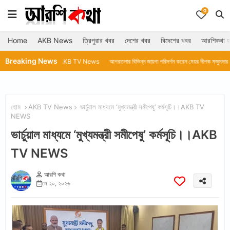
0
Home
AKB News
ত্রিপুরার খবর
দেশের খবর
বিদেশের খবর
আরশিকথা হ
Breaking News
রুমা দাসll AKB TV News
আগরতলার বিভিন্ন জায়গা পরিদর্শন করেন মেয়র দীপক মজুমদার ll AKB TV News
হোম
AKB TV News
ভার্চুয়াল মাধ্যমে ‘মুখ্যমন্ত্রী সমীপেষু’ কর্মসূচি।।AKB TV
NEWS
ভার্চুয়াল মাধ্যমে ‘মুখ্যমন্ত্রী সমীপেষু’ কর্মসূচি।।AKB
TV NEWS
আরশি কথা
মে ২০, ২০২৬