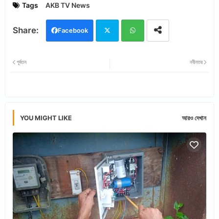
Tags
AKB TV News
Facebook
Twi
Wh
পূর্বতন
নবীনতর
tter
ats
app
YOU MIGHT LIKE
আরও দেখান