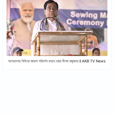
আগরতলার বিভিন্ন জায়গা পরিদর্শন করেন মেয়র দীপক মজুমদার ll AKB TV News