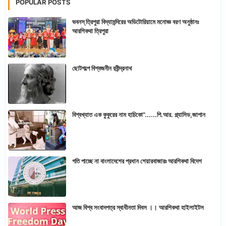
POPULAR POSTS
ভবনস্ ত্রিপুরা বিদ্যামন্দিরের অডিটোরিয়ামে মনোজ্ঞ বরণ অনুষ্ঠানঃ
আরশিকথা ত্রিপুরা
ছোটগল্পে বিশ্বজনীন রবীন্দ্রনাথ
বিশ্বখ্যাত এক কুকুরের নাম হাচিকো"......পি.আর. প্ল্যাসিড,জাপান
গতি পাচ্ছে না বাংলাদেশের প্রধান শেয়ারবাজারঃ আরশিকথা বিদেশ
আজ বিশ্ব সংবাদপত্র স্বাধীনতা দিবস ।। আরশিকথা হাইলাইটস