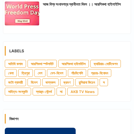
আজ বিশ্ব সংবাদপত্র স্বাধীনতা দিবস ।। আরশিকথা হাইলাইটস
LABELS
অতিথি কলাম
আরশিকথা স্পটলাইট
আরশিকথা হাইলাইটস
ক্যারিয়ার-মোটিভেশন
খেলা
ত্রিপুরা
দেশ
দেশ-বিদেশ
পাঁচমিশেলি
প্রচার-বিনোদন
ফটো গ্যালারী
বিদেশ
ভাগ্যফল
ভ্রমণ
মুন্সিয়ানা কিচেন
স
সাহিত্য-সংস্কৃতি
স্বাস্থ্য-সৌন্দর্য
সl
AKB TV News
বিজ্ঞাপন