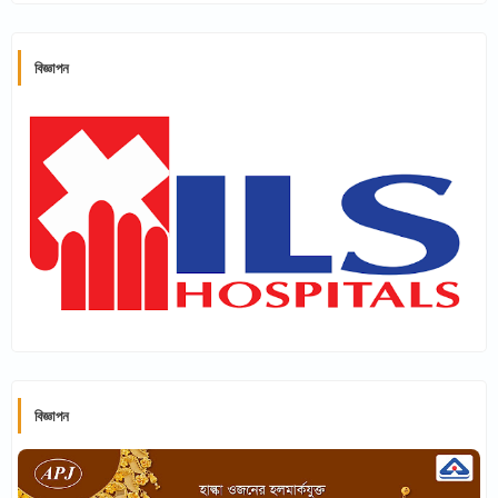
বিজ্ঞাপন
বিজ্ঞাপন