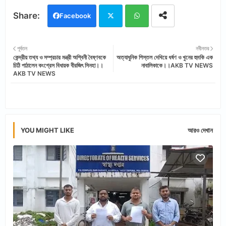
Facebook
Twi
Wh
পূর্বতন
নবীনতর
কেন্দ্রীয় তথ্য ও সম্প্রচার মন্ত্রী অশ্বিনী বৈষ্ণবকে
অত্যাধুনিক পিস্তল দেখিয়ে ধর্ষণ ও খুনের হুমকি এক
tter
ats
চিঠি পাঠালেন কংগ্রেস বিধায়ক বীরজিৎ সিনহা।।
নাবালিকাকে।।AKB TV NEWS
AKB TV NEWS
app
YOU MIGHT LIKE
আরও দেখান