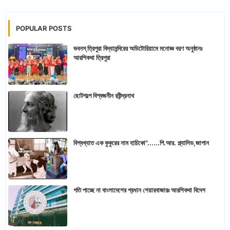
POPULAR POSTS
ভবনস্ ত্রিপুরা বিদ্যামন্দিরের অডিটোরিয়ামে মনোজ্ঞ বরণ অনুষ্ঠানঃ
আরশিকথা ত্রিপুরা
ছোটগল্পে বিশ্বজনীন রবীন্দ্রনাথ
বিশ্বখ্যাত এক কুকুরের নাম হাচিকো"......পি.আর. প্ল্যাসিড,জাপান
গতি পাচ্ছে না বাংলাদেশের প্রধান শেয়ারবাজারঃ আরশিকথা বিদেশ