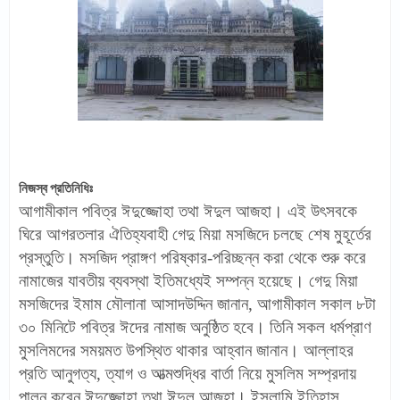
নিজস্ব প্রতিনিধিঃ
আগামীকাল পবিত্র ঈদুজ্জোহা তথা ঈদুল আজহা। এই উৎসবকে
ঘিরে আগরতলার ঐতিহ্যবাহী গেদু মিয়া মসজিদে চলছে শেষ মুহূর্তের
প্রস্তুতি। মসজিদ প্রাঙ্গণ পরিষ্কার-পরিচ্ছন্ন করা থেকে শুরু করে
নামাজের যাবতীয় ব্যবস্থা ইতিমধ্যেই সম্পন্ন হয়েছে। গেদু মিয়া
মসজিদের ইমাম মৌলানা আসাদউদ্দিন জানান, আগামীকাল সকাল ৮টা
৩০ মিনিটে পবিত্র ঈদের নামাজ অনুষ্ঠিত হবে। তিনি সকল ধর্মপ্রাণ
মুসলিমদের সময়মত উপস্থিত থাকার আহ্বান জানান। আল্লাহর
প্রতি আনুগত্য, ত্যাগ ও আত্মশুদ্ধির বার্তা নিয়ে মুসলিম সম্প্রদায়
পালন করেন ঈদুজ্জোহা তথা ঈদুল আজহা। ইসলামি ইতিহাস