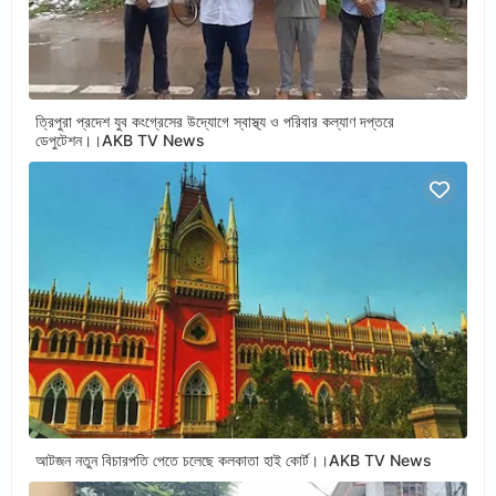
ত্রিপুরা প্রদেশ যুব কংগ্রেসের উদ্যোগে স্বাস্থ্য ও পরিবার কল্যাণ দপ্তরে
ডেপুটেশন।।AKB TV News
আটজন নতুন বিচারপতি পেতে চলেছে কলকাতা হাই কোর্ট।।AKB TV News