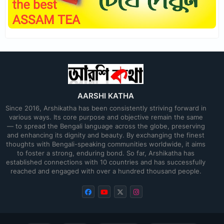
AARSHI KATHA
Since 2016, Arshikatha has been consistently striving forward in
various ways. Its core purpose and objective remain the same
— to spread the Bengali language across the globe, preserving
and enhancing its dignity and beauty. By exchanging the finest
thoughts with Bengali-speaking communities worldwide, it aims
to foster a strong, enduring bond. So far, Arshikatha has
established connections with 10 countries and has successfully
reached and engaged with over a hundred thousand people.