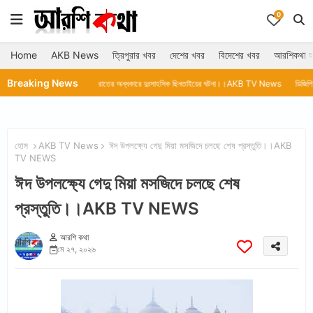
0
Home
AKB News
ত্রিপুরার খবর
দেশের খবর
বিদেশের খবর
আরশিকথা হ
Breaking News
V News
রাতের অন্ধকারে দুঃসাহসিক ছিনতাইয়ের ঘটনা।।AKB TV News
ডিজিপি'র রহস্য মৃত্যুর নি
হোম
AKB TV News
ঈদ উপলক্ষ্যে গেদু মিয়া মসজিদে চলছে শেষ প্রস্তুতি।।AKB
TV NEWS
ঈদ উপলক্ষ্যে গেদু মিয়া মসজিদে চলছে শেষ
প্রস্তুতি।।AKB TV NEWS
আরশি কথা
মে ২৭, ২০২৬