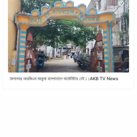
কৈলাসহর আরজিএম মহকুমা হাসপাতালে থার্মোমিটার নেই।।AKB TV News