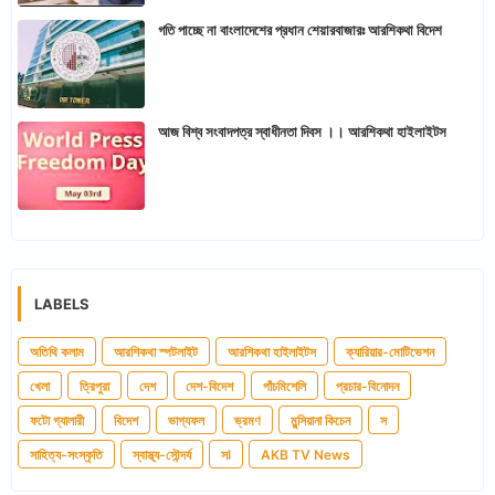
গতি পাচ্ছে না বাংলাদেশের প্রধান শেয়ারবাজারঃ আরশিকথা বিদেশ
আজ বিশ্ব সংবাদপত্র স্বাধীনতা দিবস ।। আরশিকথা হাইলাইটস
LABELS
অতিথি কলাম
আরশিকথা স্পটলাইট
আরশিকথা হাইলাইটস
ক্যারিয়ার-মোটিভেশন
খেলা
ত্রিপুরা
দেশ
দেশ-বিদেশ
পাঁচমিশেলি
প্রচার-বিনোদন
ফটো গ্যালারী
বিদেশ
ভাগ্যফল
ভ্রমণ
মুন্সিয়ানা কিচেন
স
সাহিত্য-সংস্কৃতি
স্বাস্থ্য-সৌন্দর্য
সl
AKB TV News