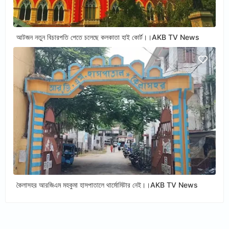
আটজন নতুন বিচারপতি পেতে চলেছে কলকাতা হাই কোর্ট।।AKB TV News
কৈলাসহর আরজিএম মহকুমা হাসপাতালে থার্মোমিটার নেই।।AKB TV News