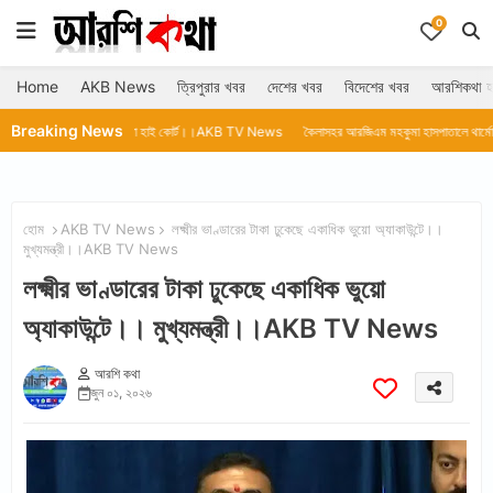
0
Home
AKB News
ত্রিপুরার খবর
দেশের খবর
বিদেশের খবর
আরশিকথা হ
Breaking News
ে কলকাতা হাই কোর্ট।।AKB TV News
কৈলাসহর আরজিএম মহকুমা হাসপাতালে থার্মোমিটার নেই।।AKB 
হোম
AKB TV News
লক্ষ্মীর ভাণ্ডারের টাকা ঢুকেছে একাধিক ভুয়ো অ্যাকাউন্টে।।
মুখ্যমন্ত্রী।।AKB TV News
লক্ষ্মীর ভাণ্ডারের টাকা ঢুকেছে একাধিক ভুয়ো
অ্যাকাউন্টে।। মুখ্যমন্ত্রী।।AKB TV News
আরশি কথা
জুন ০১, ২০২৬