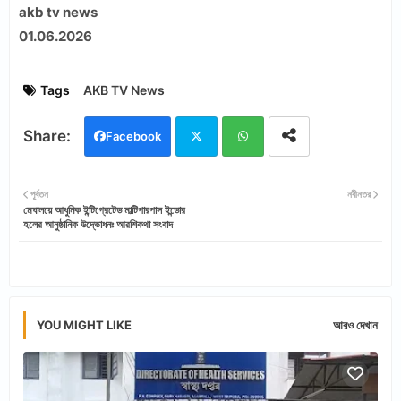
akb tv news
01.06.2026
Tags
AKB TV News
Facebook
Twi
Wh
পূর্বতন
নবীনতর
মেঘালয়ে আধুনিক ইন্টিগ্রেটেড মাল্টিপারপাস ইন্ডোর
tter
ats
হলের আনুষ্ঠানিক উদ্ভোধনঃ আরশিকথা সংবাদ
app
YOU MIGHT LIKE
আরও দেখান