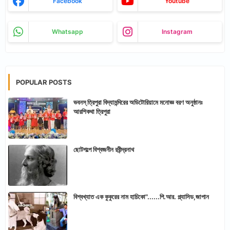
Facebook
Youtube
Whatsapp
Instagram
POPULAR POSTS
ভবনস্ ত্রিপুরা বিদ্যামন্দিরের অডিটোরিয়ামে মনোজ্ঞ বরণ অনুষ্ঠানঃ
আরশিকথা ত্রিপুরা
ছোটগল্পে বিশ্বজনীন রবীন্দ্রনাথ
বিশ্বখ্যাত এক কুকুরের নাম হাচিকো"......পি.আর. প্ল্যাসিড,জাপান