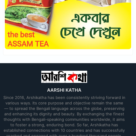
AARSHI KATHA
Since 2016, Arshikatha has been consistently striving forward in
various ways. Its core purpose and objective remain the same
— to spread the Bengali language across the globe, preserving
and enhancing its dignity and beauty. By exchanging the finest
thoughts with Bengali-speaking communities worldwide, it aims
to foster a strong, enduring bond. So far, Arshikatha has
established connections with 10 countries and has successfully
reached and engaged with over a hundred thousand people.