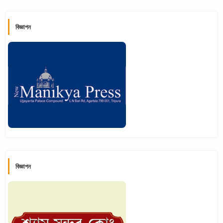
বিজ্ঞাপন
বিজ্ঞাপন