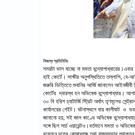
নিজস্ব প্রতিনিধিঃ
সময়টা ভাল যাচ্ছে না মমতা বন্দ্যোপাধ্যায়ের।এবার
হাই কোর্টে। সাক্ষীর অনুপস্থিতিতে তল্লাশি, বে
জরুরি ভিত্তিতে শুনানির আর্জি জানালেন আইনজীবী
কোর্টের দ্বারস্থ হন অভিষেক বন্দ্যোপাধ্যায়। আগা
৩০ বি হরিশ চ্যাটার্জি স্ট্রিট অর্থাৎ তৃণমূলের স
কার্যালয়ের গেইট। ঘটনাস্থলে যায় কালীঘাট ও ভবান
জানানো হয়, সই জাল কাণ্ডে অভিষেক বন্দ্যোপাধ্যায়
সঙ্গে ছিল সার্চ ওয়ারেন্টও।বর্তমানে মমতা ও অভিষে
রয়েছেন দলের কোষাধ্যক্ষ তথা রাজ্যসভার প্রাক্ত