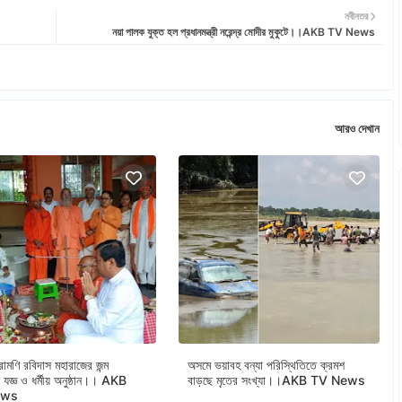
নবীনতর
নয়া পালক যুক্ত হল প্রধানমন্ত্রী নরেন্দ্র মোদীর মুকুটে।।AKB TV News
আরও দেখান
োমণি রবিদাস মহারাজের জন্ম
অসমে ভয়াবহ বন্যা পরিস্থিতিতে ক্রমশ
তে যজ্ঞ ও ধর্মীয় অনুষ্ঠান।। AKB
বাড়ছে মৃতের সংখ্যা।।AKB TV News
ews