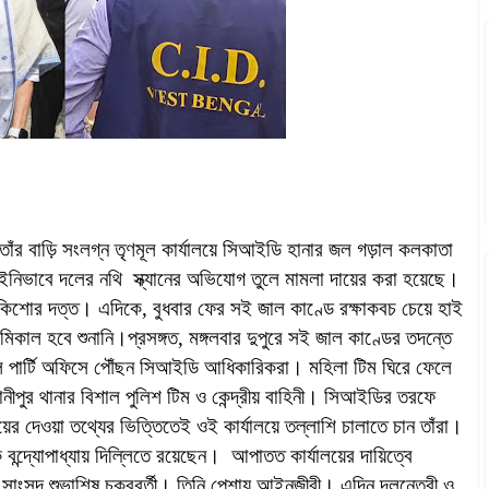
 তাঁর বাড়ি সংলগ্ন তৃণমূল কার্যালয়ে সিআইডি হানার জল গড়াল কলকাতা
-আইনিভাবে দলের নথি স্ক্যানের অভিযোগ তুলে মামলা দায়ের করা হয়েছে।
 কিশোর দত্ত। এদিকে, বুধবার ফের সই জাল কাণ্ডে রক্ষাকবচ চেয়ে হাই
মিকাল হবে শুনানি।প্রসঙ্গত,
মঙ্গলবার দুপুরে সই জাল কাণ্ডের তদন্তে
েন্ট্রাল পার্টি অফিসে পৌঁছন সিআইডি আধিকারিকরা। মহিলা টিম ঘিরে ফেলে
ীপুর থানার বিশাল পুলিশ টিম ও কেন্দ্রীয় বাহিনী। সিআইডির তরফে
ের দেওয়া তথ্যের ভিত্তিতেই ওই কার্যালয়ে তল্লাশি চালাতে চান তাঁরা।
ক বন্দ্যোপাধ্যায় দিল্লিতে রয়েছেন। আপাতত কার্যালয়ের দায়িত্বে
ন সাংসদ শুভাশিষ চক্রবর্তী। তিনি পেশায় আইনজীবী। এদিন দলনেত্রী ও