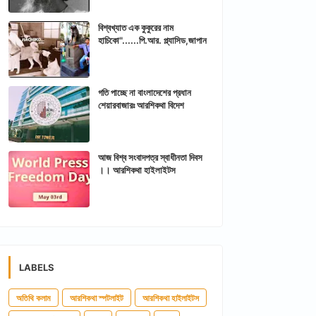
বিশ্বখ্যাত এক কুকুরের নাম
হাচিকো"......পি.আর. প্ল্যাসিড,জাপান
গতি পাচ্ছে না বাংলাদেশের প্রধান
শেয়ারবাজারঃ আরশিকথা বিদেশ
আজ বিশ্ব সংবাদপত্র স্বাধীনতা দিবস
।। আরশিকথা হাইলাইটস
LABELS
অতিথি কলাম
আরশিকথা স্পটলাইট
আরশিকথা হাইলাইটস