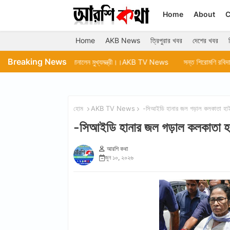
Home
About
C
Home
AKB News
ত্রিপুরার খবর
দেশের খবর
Breaking News
শুভেচ্ছা জানালেন মুখ্যমন্ত্রী।।AKB TV News
সন্ত শিরোমণি রবিদাস মহারাজের জন্ম বার্ষি
হোম
AKB TV News
-সিআইডি হানার জল গড়াল কলকাতা 
-সিআইডি হানার জল গড়াল কলকাত
আরশি কথা
জুন ১০, ২০২৬