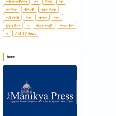
ক্যারিয়ার-মোটিভেশন
খেলা
ত্রিপুরা
দেশ
দেশ-বিদেশ
পাঁচমিশেলি
প্রচার-বিনোদন
ফটো গ্যালারী
বিদেশ
ভাগ্যফল
ভ্রমণ
মুন্সিয়ানা কিচেন
স
সাহিত্য-সংস্কৃতি
স্বাস্থ্য-সৌন্দর্য
সl
AKB TV News
বিজ্ঞাপন