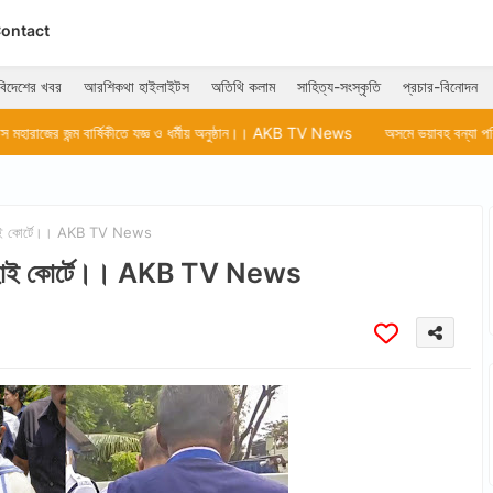
ontact
বিদেশের খবর
আরশিকথা হাইলাইটস
অতিথি কলাম
সাহিত্য-সংস্কৃতি
প্রচার-বিনোদন
কীতে যজ্ঞ ও ধর্মীয় অনুষ্ঠান।। AKB TV News
অসমে ভয়াবহ বন্যা পরিস্থিতিতে ক্রমশ বাড
হাই কোর্টে।। AKB TV News
া হাই কোর্টে।। AKB TV News