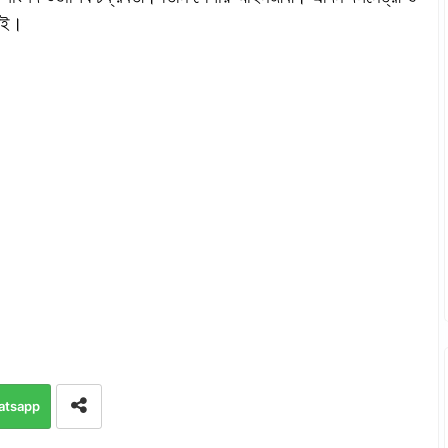
িষই।
atsapp