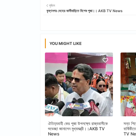
পূর্বতন
কৃষ্ণনগর মেহের কালীবাড়িতে বিশেষ পূজা।। AKB TV News
YOU MIGHT LIKE
ঐতিহ্যবাহী কের পূজা উপলক্ষ্যে রাজ্যবাসীকে
সন্ত শির
শুভেচ্ছা জানালেন মুখ্যমন্ত্রী।।AKB TV
বার্ষিকী
News
TV N