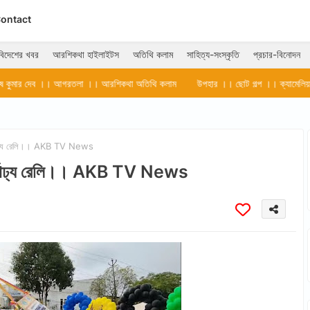
ontact
বিদেশের খবর
আরশিকথা হাইলাইটস
অতিথি কলাম
সাহিত্য-সংস্কৃতি
প্রচার-বিনোদন
তলা ।। আরশিকথা অতিথি কলাম
উপহার ।। ছোট গল্প ।। ক্যামেলিয়া ভট্টাচার্য ।। আগরতল
র্ণাঢ্য রেলি।। AKB TV News
 বর্ণাঢ্য রেলি।। AKB TV News