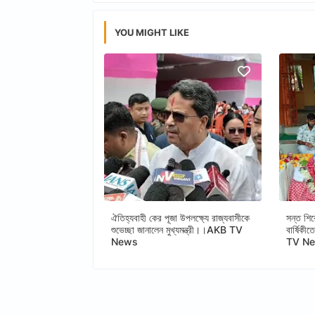
YOU MIGHT LIKE
ঐতিহ্যবাহী কের পূজা উপলক্ষ্যে রাজ্যবাসীকে
সন্ত শির
শুভেচ্ছা জানালেন মুখ্যমন্ত্রী।।AKB TV
বার্ষিকী
News
TV N