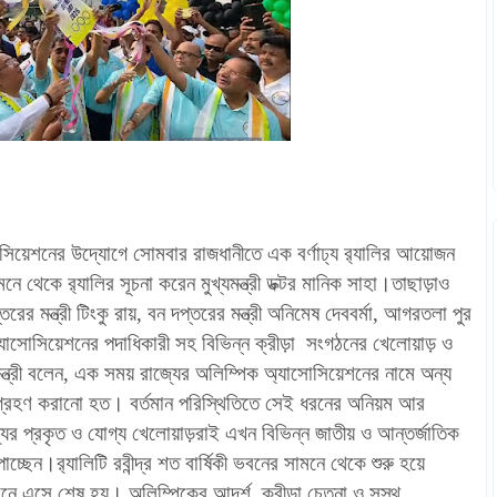
সিয়েশনের উদ্যোগে সোমবার রাজধানীতে এক বর্ণাঢ্য র‍্যালির আয়োজন
ে থেকে র‍্যালির সূচনা করেন মুখ্যমন্ত্রী ডক্টর মানিক সাহা।তাছাড়াও
রের মন্ত্রী টিংকু রায়, বন দপ্তরের মন্ত্রী অনিমেষ দেববর্মা, আগরতলা পুর
্যাসোসিয়েশনের পদাধিকারী সহ বিভিন্ন ক্রীড়া সংগঠনের খেলোয়াড় ও
্যমন্ত্রী বলেন, এক সময় রাজ্যের অলিম্পিক অ্যাসোসিয়েশনের নামে অন্য
ংশগ্রহণ করানো হত। বর্তমান পরিস্থিতিতে সেই ধরনের অনিয়ম আর
ের প্রকৃত ও যোগ্য খেলোয়াড়রাই এখন বিভিন্ন জাতীয় ও আন্তর্জাতিক
চ্ছেন।র‍্যালিটি রবীন্দ্র শত বার্ষিকী ভবনের সামনে থেকে শুরু হয়ে
নে এসে শেষ হয়। অলিম্পিকের আদর্শ, ক্রীড়া চেতনা ও সুস্থ