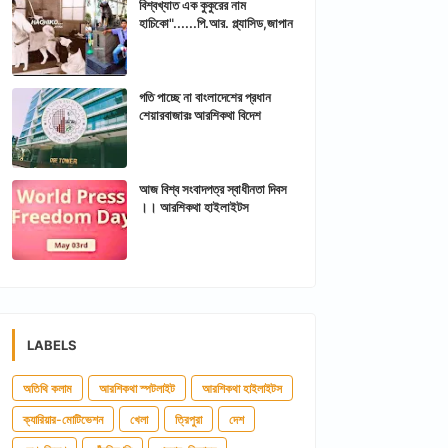
বিশ্বখ্যাত এক কুকুরের নাম
হাচিকো"......পি.আর. প্ল্যাসিড,জাপান
গতি পাচ্ছে না বাংলাদেশের প্রধান
শেয়ারবাজারঃ আরশিকথা বিদেশ
আজ বিশ্ব সংবাদপত্র স্বাধীনতা দিবস
।। আরশিকথা হাইলাইটস
LABELS
অতিথি কলাম
আরশিকথা স্পটলাইট
আরশিকথা হাইলাইটস
ক্যারিয়ার-মোটিভেশন
খেলা
ত্রিপুরা
দেশ