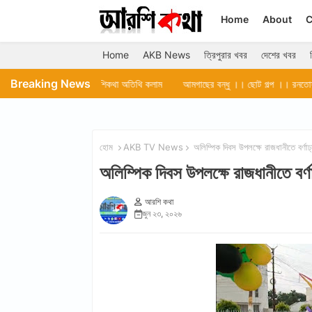
Home
About
C
Home
AKB News
ত্রিপুরার খবর
দেশের খবর
Breaking News
।। আরশিকথা অতিথি কলাম
আমগাছের বন্ধু ।। ছোট গল্প ।। রনতোষ কুমার দেব ।। আগর
হোম
AKB TV News
অলিম্পিক দিবস উপলক্ষে রাজধানীতে ব
অলিম্পিক দিবস উপলক্ষে রাজধানীতে
আরশি কথা
জুন ২৩, ২০২৬