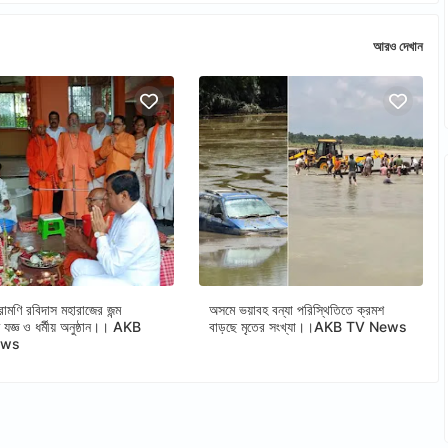
আরও দেখান
োমণি রবিদাস মহারাজের জন্ম
অসমে ভয়াবহ বন্যা পরিস্থিতিতে ক্রমশ
তে যজ্ঞ ও ধর্মীয় অনুষ্ঠান।। AKB
বাড়ছে মৃতের সংখ্যা।।AKB TV News
ews