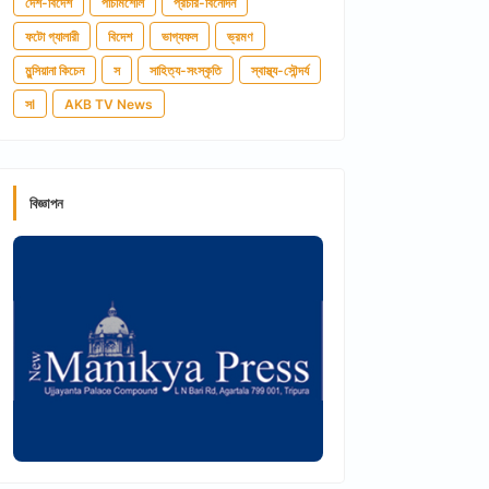
দেশ-বিদেশ
পাঁচমিশেলি
প্রচার-বিনোদন
ফটো গ্যালারী
বিদেশ
ভাগ্যফল
ভ্রমণ
মুন্সিয়ানা কিচেন
স
সাহিত্য-সংস্কৃতি
স্বাস্থ্য-সৌন্দর্য
সl
AKB TV News
বিজ্ঞাপন