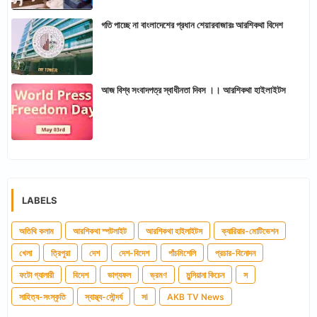
গতি পাচ্ছে না বাংলাদেশের প্রধান শেয়ারবাজারঃ আরশিকথা বিদেশ
আজ বিশ্ব সংবাদপত্র স্বাধীনতা দিবস ।। আরশিকথা হাইলাইটস
LABELS
অতিথি কলাম
আরশিকথা স্পটলাইট
আরশিকথা হাইলাইটস
ক্যারিয়ার-মোটিভেশন
খেলা
ত্রিপুরা
দেশ
দেশ-বিদেশ
পাঁচমিশেলি
প্রচার-বিনোদন
ফটো গ্যালারী
বিদেশ
ভাগ্যফল
ভ্রমণ
মুন্সিয়ানা কিচেন
স
সাহিত্য-সংস্কৃতি
স্বাস্থ্য-সৌন্দর্য
সl
AKB TV News