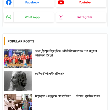
Facebook
Youtube
Whatsapp
Instagram
POPULAR POSTS
ভবনস্ ত্রিপুরা বিদ্যামন্দিরের অডিটোরিয়ামে মনোজ্ঞ বরণ অনুষ্ঠানঃ
আরশিকথা ত্রিপুরা
ছোটগল্পে বিশ্বজনীন রবীন্দ্রনাথ
বিশ্বখ্যাত এক কুকুরের নাম হাচিকো"......পি.আর. প্ল্যাসিড,জাপান