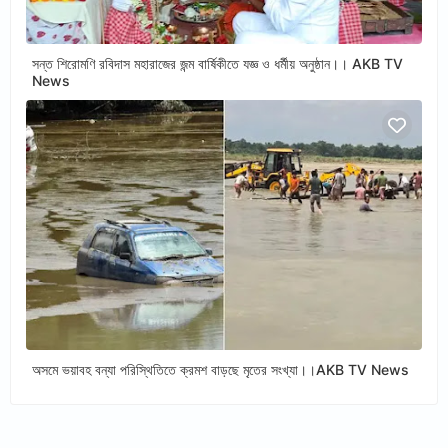
সন্ত শিরোমণি রবিদাস মহারাজের জন্ম বার্ষিকীতে যজ্ঞ ও ধর্মীয় অনুষ্ঠান।। AKB TV
News
অসমে ভয়াবহ বন্যা পরিস্থিতিতে ক্রমশ বাড়ছে মৃতের সংখ্যা।।AKB TV News