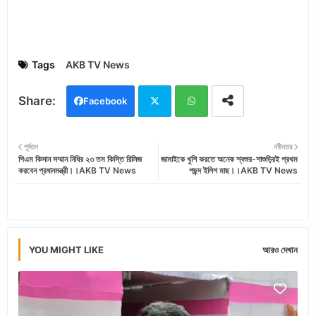
Tags
AKB TV News
Facebook
Twi
Wh
পূর্বতন
নবীনতর
পিএম কিসান সম্মান নিধির ২৩ তম কিস্তি রিলিজ
জামাইকে খুশি করতে অনেক শ্বশুর-শাশুড়িরই প্রথম
tter
ats
করবেন প্রধানমন্ত্রী।।AKB TV News
পছন্দ ইলিশ মাছ।।AKB TV News
app
YOU MIGHT LIKE
আরও দেখান