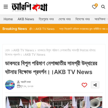
0
Home
AKB News
ত্রিপুরার খবর
দেশের খবর
বিদেশের খবর
আরশিকথা হ
Breaking News
ালেন মুখ্যমন্ত্রী।।AKB TV News
সন্ত শিরোমণি রবিদাস মহারাজের জন্ম বার্ষিকীতে যজ্ঞ ও ধর্মীয় অনুষ্ঠান।। 
হোম
AKB TV News
ডাকঘরে বিপুল পরিমাণ নেশাজাতীয় সামগ্রী উদ্ধারের ঘটনায়
বিক্ষোভ প্রদর্শন।।AKB TV News
ডাকঘরে বিপুল পরিমাণ নেশাজাতীয় সামগ্রী উদ্ধারের
ঘটনায় বিক্ষোভ প্রদর্শন।।AKB TV News
আরশি কথা
জুন ১৯, ২০২৬