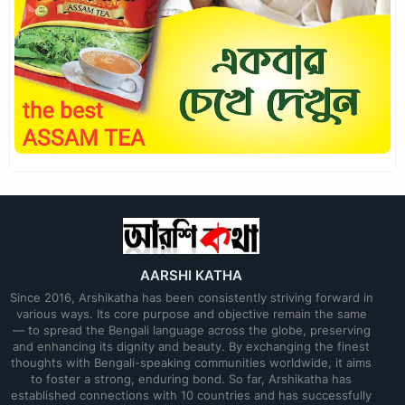
AARSHI KATHA
Since 2016, Arshikatha has been consistently striving forward in
various ways. Its core purpose and objective remain the same
— to spread the Bengali language across the globe, preserving
and enhancing its dignity and beauty. By exchanging the finest
thoughts with Bengali-speaking communities worldwide, it aims
to foster a strong, enduring bond. So far, Arshikatha has
established connections with 10 countries and has successfully