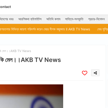
ontact
বিদেশের খবর
আরশিকথা হাইলাইটস
অতিথি কলাম
সাহিত্য-সংস্কৃতি
প্রচার-বিনোদন
া পরিদর্শন করেন মেয়র দীপক মজুমদার ll AKB TV News
ফের সুপ্রিম কোর্টের দ্বারস্থ 
 হুমকি মেল।।AKB TV News
ার হুমকি মেল।।AKB TV News