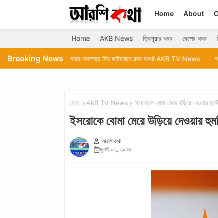
Home
About
C
Home
AKB News
ত্রিপুরার খবর
দেশের খবর
Breaking News
ে নিয়ে অসহায় অবস্হায় দিন কাটাচ্ছেন রুমা দাসll AKB TV News
আগরতলার বিভিন্ন জায়গ
হোম
AKB TV News
ইসরোকে বোমা মেরে উড়িয়ে দেওয়ার
ইসরোকে বোমা মেরে উড়িয়ে দেওয়
আরশি কথা
জুলাই ০২, ২০২৬