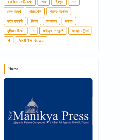
ক্যারিয়ার-মোটিভেশন
খেলা
ত্রিপুরা
দেশ
দেশ-বিদেশ
পাঁচমিশেলি
প্রচার-বিনোদন
ফটো গ্যালারী
বিদেশ
ভাগ্যফল
ভ্রমণ
মুন্সিয়ানা কিচেন
স
সাহিত্য-সংস্কৃতি
স্বাস্থ্য-সৌন্দর্য
সl
AKB TV News
বিজ্ঞাপন