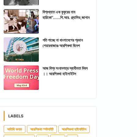
বিশ্বখ্যাত এক কুকুরের নাম
হাচিকো"......পি.আর. প্ল্যাসিড,জাপান
গতি পাচ্ছে না বাংলাদেশের প্রধান
শেয়ারবাজারঃ আরশিকথা বিদেশ
আজ বিশ্ব সংবাদপত্র স্বাধীনতা দিবস
।। আরশিকথা হাইলাইটস
LABELS
অতিথি কলাম
আরশিকথা স্পটলাইট
আরশিকথা হাইলাইটস