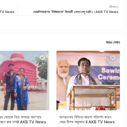
নবীনতর
AKB TV News
হোয়াটসঅ্যাপের ‘ইউজারনেম’ ফিচারটি এখনও চালু হয়নি।।AKB TV News
আরও দেখান
ের মেয়েকে নিয়ে অসহায় অবস্হায়
আগরতলার বিভিন্ন জায়গা পরিদর্শন করেন
াচ্ছেন রুমা দাসll AKB TV News
মেয়র দীপক মজুমদার ll AKB TV News