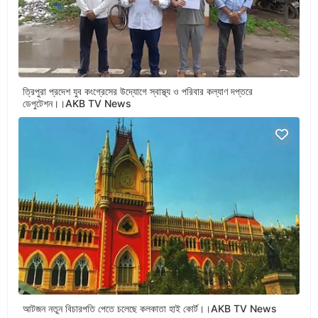
ত্রিপুরা প্রদেশ যুব কংগ্রেসের উদ্যোগে স্বাস্থ্য ও পরিবার কল্যাণ দপ্তরে
ডেপুটেশন।।AKB TV News
আটজন নতুন বিচারপতি পেতে চলেছে কলকাতা হাই কোর্ট।।AKB TV News