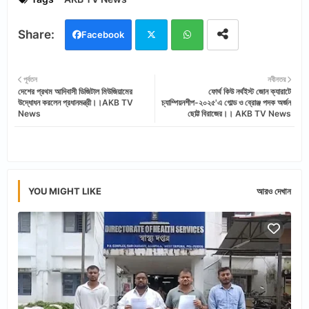
Facebook
Twi
Wh
পূর্বতন
নবীনতর
দেশের প্রথম আদিবাসী ডিজিটাল মিউজিয়ামের
ফোর্থ কিউ নর্থইস্ট জোন ক্যারাটে
tter
ats
উদ্ধোধন করলেন প্রধানমন্ত্রী।।AKB TV
চ্যাম্পিয়নশীপ-২০২৫'এ গোল্ড ও ব্রোঞ্জ পদক অর্জন
News
ছোট্ট বিরাজের।। AKB TV News
app
YOU MIGHT LIKE
আরও দেখান