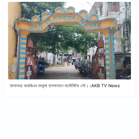
কৈলাসহর আরজিএম মহকুমা হাসপাতালে থার্মোমিটার নেই।।AKB TV News