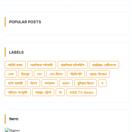
POPULAR POSTS
LABELS
অতিথি কলাম
আরশিকথা স্পটলাইট
আরশিকথা হাইলাইটস
ক্যারিয়ার-মোটিভেশন
খেলা
ত্রিপুরা
দেশ
দেশ-বিদেশ
পাঁচমিশেলি
প্রচার-বিনোদন
ফটো গ্যালারী
বিদেশ
ভাগ্যফল
ভ্রমণ
মুন্সিয়ানা কিচেন
স
সাহিত্য-সংস্কৃতি
স্বাস্থ্য-সৌন্দর্য
সl
AKB TV News
বিজ্ঞাপন