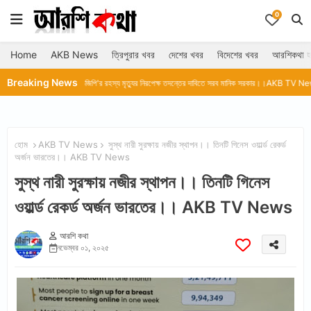
0
Home
AKB News
ত্রিপুরার খবর
দেশের খবর
বিদেশের খবর
আরশিকথা হ
Breaking News
s
ডিজিপি'র রহস্য মৃত্যুর নিরপেক্ষ তদন্তের দাবিতে সরব মানিক সরকার।।AKB TV News
হোম
AKB TV News
সুস্থ নারী সুরক্ষায় নজীর স্থাপন।। তিনটি গিনেস ওয়ার্ল্ড রেকর্ড
অর্জন ভারতের।। AKB TV News
সুস্থ নারী সুরক্ষায় নজীর স্থাপন।। তিনটি গিনেস
ওয়ার্ল্ড রেকর্ড অর্জন ভারতের।। AKB TV News
আরশি কথা
নভেম্বর ০১, ২০২৫