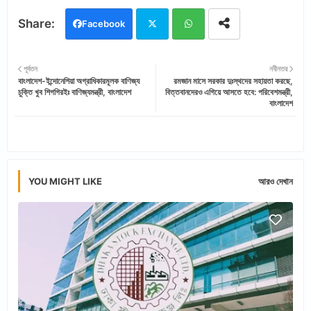
Facebook
Twi
Wh
পূর্বতন
নবীনতর
বাংলাদেশ-ইন্দোনেশিয়া অগ্রাধিকারমূলক বাণিজ্য
রমজান মাসে সরকার দুঃস্থদের সহায়তা করছে,
tter
ats
চুক্তি খুব শিগগিরইঃ বাণিজ্যমন্ত্রী, বাংলাদেশ
বিত্তবানদেরও এগিয়ে আসতে হবে: পরিবেশমন্ত্রী,
বাংলাদেশ
app
YOU MIGHT LIKE
আরও দেখান